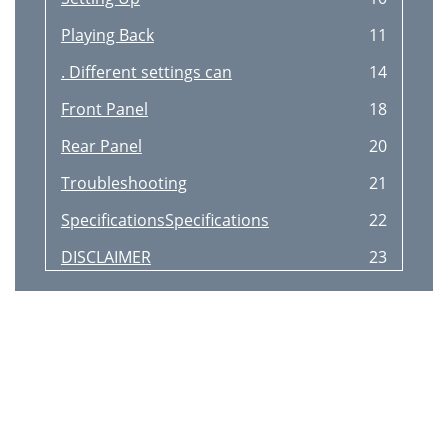
Playing Back
11
. Different settings can
14
Front Panel
18
Rear Panel
20
Troubleshooting
21
SpecificationsSpecifications
22
DISCLAIMER
23
Precautions
24
For European Models
24
(Mainland)
24
(Hong Kong)
24