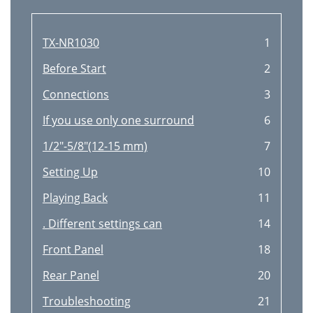
TX-NR1030
1
Before Start
2
Connections
3
If you use only one surround
6
1/2"-5/8"(12-15 mm)
7
Setting Up
10
Playing Back
11
. Different settings can
14
Front Panel
18
Rear Panel
20
Troubleshooting
21