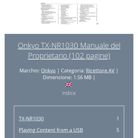
Onkyo TX-NR1030 Manuale del
Proprietario (102 pagine)
Marchio:
Onkyo
| Categoria:
Ricettore AV
|
Dimensione: 1.56 MB |
Indice
TX-NR1030
1
Playing Content from a USB
5