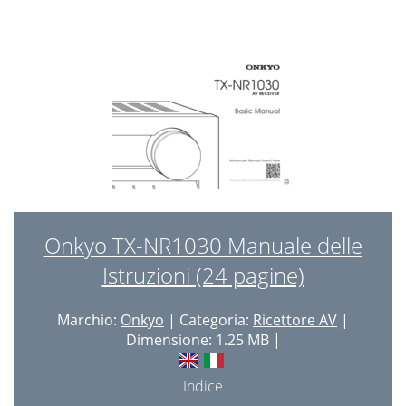
(Mainland)
102
(Hong Kong)
102
Onkyo TX-NR1030 Manuale delle
Istruzioni (24 pagine)
Marchio:
Onkyo
| Categoria:
Ricettore AV
|
Dimensione: 1.25 MB |
Indice