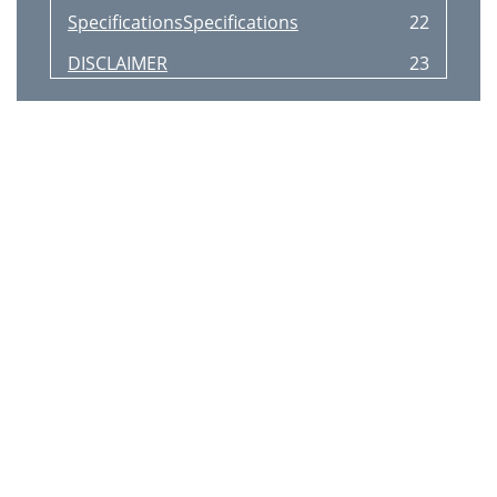
SpecificationsSpecifications
22
DISCLAIMER
23
Precautions
24
For European Models
24
(Mainland)
24
(Hong Kong)
24