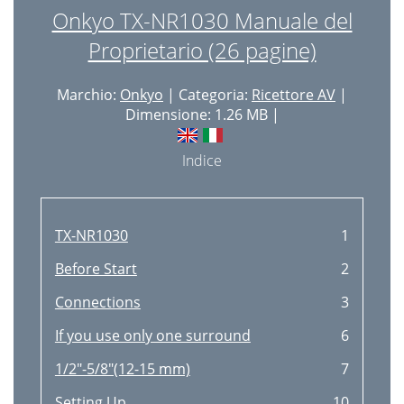
Onkyo TX-NR1030 Manuale del
Proprietario (26 pagine)
Marchio:
Onkyo
| Categoria:
Ricettore AV
|
Dimensione: 1.26 MB |
Indice
TX-NR1030
1
Before Start
2
Connections
3
If you use only one surround
6
1/2"-5/8"(12-15 mm)
7
Setting Up
10