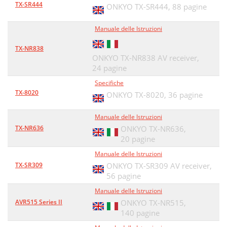
TX-SR444
ONKYO TX-SR444,
88 pagine
Manuale delle Istruzioni
TX-NR838
ONKYO TX-NR838 AV receiver,
24 pagine
Specifiche
TX-8020
ONKYO TX-8020,
36 pagine
Manuale delle Istruzioni
TX-NR636
ONKYO TX-NR636,
20 pagine
Manuale delle Istruzioni
TX-SR309
ONKYO TX-SR309 AV receiver,
56 pagine
Manuale delle Istruzioni
AVR515 Series II
ONKYO TX-NR515,
140 pagine