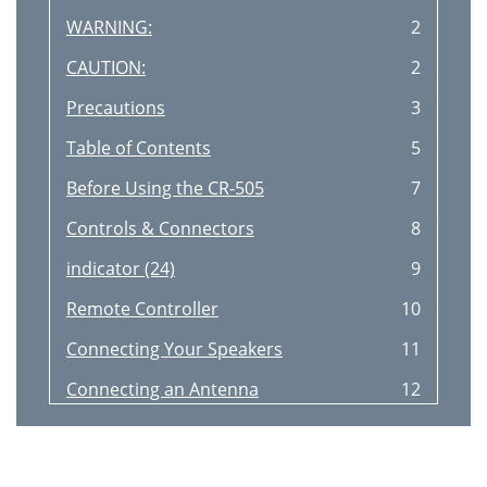
WARNING:
2
CAUTION:
2
Precautions
3
Table of Contents
5
Before Using the CR-505
7
Controls & Connectors
8
indicator (24)
9
Remote Controller
10
Connecting Your Speakers
11
Connecting an Antenna
12
Optical Digital Output
14
RCA Connection Color Coding
14