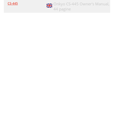
CS-445
Onkyo CS-445 Owner's Manual,
44 pagine