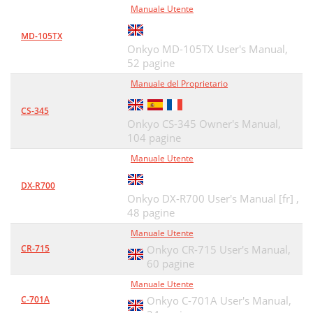
Manuale Utente
MD-105TX
Onkyo MD-105TX User's Manual,
52 pagine
Manuale del Proprietario
CS-345
Onkyo CS-345 Owner's Manual,
104 pagine
Manuale Utente
DX-R700
Onkyo DX-R700 User's Manual [fr] ,
48 pagine
Manuale Utente
CR-715
Onkyo CR-715 User's Manual,
60 pagine
Manuale Utente
C-701A
Onkyo C-701A User's Manual,