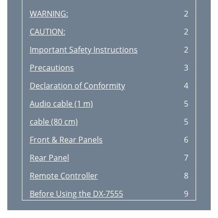
WARNING:
2
CAUTION:
2
Important Safety Instructions
2
Precautions
3
Declaration of Conformity
4
Audio cable (1 m)
5
cable (80 cm)
5
Front & Rear Panels
6
Rear Panel
7
Remote Controller
8
Before Using the DX-7555
9
Connecting the DX-7555
10