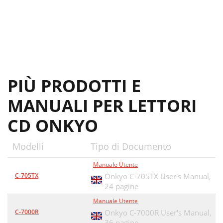
PIÙ PRODOTTI E
MANUALI PER LETTORI
CD ONKYO
Modelli
Tipo di Documento
Manuale Utente
C-705TX
Onkyo C-705TX User's Manual,
24 pagine
Manuale Utente
C-7000R
Onkyo C-7000R User's Manual,
36 pagine