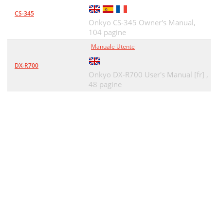
CS-345
Onkyo CS-345 Owner's Manual,
104 pagine
Manuale Utente
DX-R700
Onkyo DX-R700 User's Manual [fr] ,
48 pagine