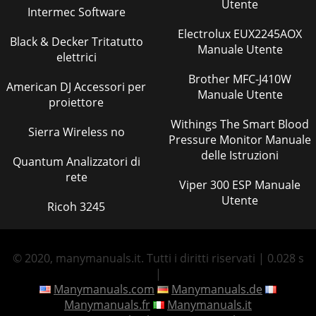
Utente
Intermec Software
Electrolux EUX2245AOX
Black & Decker Tritatutto
Manuale Utente
elettrici
Brother MFC-J410W
American DJ Accessori per
Manuale Utente
proiettore
Withings The Smart Blood
Sierra Wireless no
Pressure Monitor Manuale
delle Istruzioni
Quantum Analizzatori di
rete
Viper 300 ESP Manuale
Utente
Ricoh 3245
© 2020, manymanuals.it. Tutti i diritti riservati | 0.028 s
|
Manymanuals.com
Manymanuals.de
Manymanuals.fr
Manymanuals.it