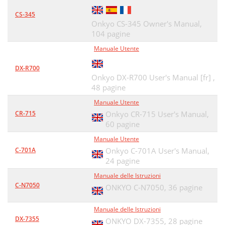
CS-345
Onkyo CS-345 Owner's Manual,
104 pagine
Manuale Utente
DX-R700
Onkyo DX-R700 User's Manual [fr] ,
48 pagine
Manuale Utente
CR-715
Onkyo CR-715 User's Manual,
60 pagine
Manuale Utente
C-701A
Onkyo C-701A User's Manual,
24 pagine
Manuale delle Istruzioni
C-N7050
ONKYO C-N7050,
36 pagine
Manuale delle Istruzioni
DX-7355
ONKYO DX-7355,
28 pagine