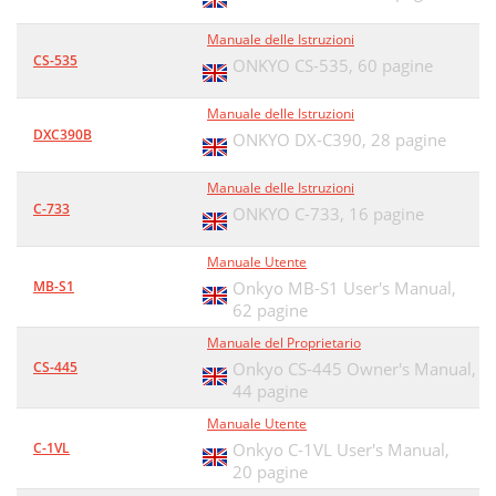
Manuale delle Istruzioni
CS-535
ONKYO CS-535,
60 pagine
Manuale delle Istruzioni
DXC390B
ONKYO DX-C390,
28 pagine
Manuale delle Istruzioni
C-733
ONKYO C-733,
16 pagine
Manuale Utente
MB-S1
Onkyo MB-S1 User's Manual,
62 pagine
Manuale del Proprietario
CS-445
Onkyo CS-445 Owner's Manual,
44 pagine
Manuale Utente
C-1VL
Onkyo C-1VL User's Manual,
20 pagine