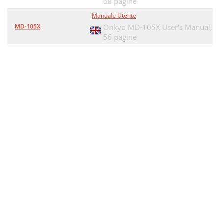
68 pagine
Manuale Utente
MD-105X
Onkyo MD-105X User's Manual,
56 pagine